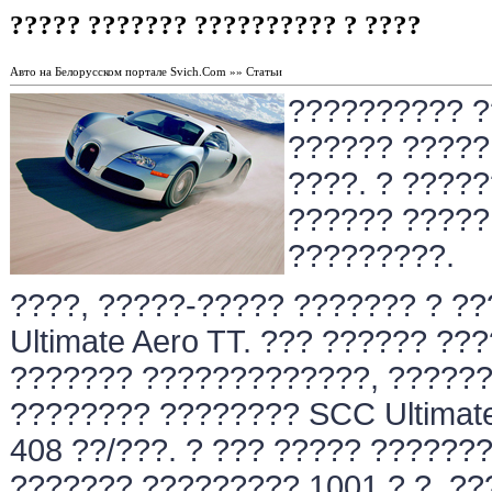
????? ??????? ?????????? ? ????
Авто на Белорусском портале Svich.Com »» Статьи
?????????? ?
?????? ?????
????. ? ????
?????? ?????
?????????.
????, ?????-????? ??????? ? ?
Ultimate Aero TT. ??? ?????? ??
??????? ?????????????, ??????
???????? ???????? SCC Ultimat
408 ??/???. ? ??? ????? ???????
??????? ????????? 1001 ?.?. ??