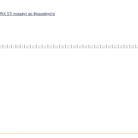
WRX STi покажут во Франкфурте
|
|
|
|
|
|
|
|
|
|
|
|
|
|
|
|
|
|
|
|
|
|
|
|
|
4
5
6
7
8
9
10
11
12
13
14
15
16
17
18
19
20
21
22
23
24
25
26
27
28