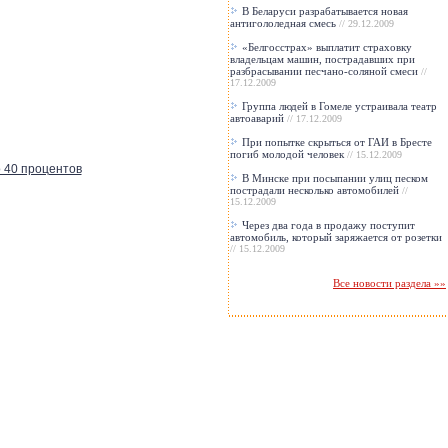
В Беларуси разрабатывается новая
антигололедная смесь
// 29.12.2009
«Белгосстрах» выплатит страховку
владельцам машин, пострадавших при
разбрасывании песчано-соляной смеси
//
17.12.2009
Группа людей в Гомеле устраивала театр
автоаварий
// 17.12.2009
При попытке скрыться от ГАИ в Бресте
погиб молодой человек
// 15.12.2009
о 40 процентов
В Минске при посыпании улиц песком
пострадали несколько автомобилей
//
15.12.2009
Через два года в продажу поступит
автомобиль, который заряжается от розетки
// 15.12.2009
Все новости раздела »»