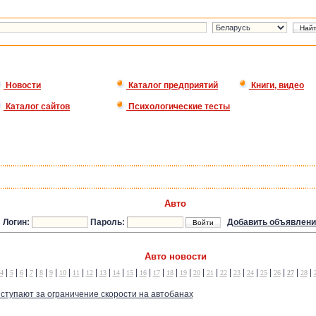
Новости
Каталог предприятий
Книги, видео
Каталог сайтов
Психологические тесты
Авто
Логин:
Пароль:
Добавить объявлени
Авто новости
|
|
|
|
|
|
|
|
|
|
|
|
|
|
|
|
|
|
|
|
|
|
|
|
|
4
5
6
7
8
9
10
11
12
13
14
15
16
17
18
19
20
21
22
23
24
25
26
27
28
ступают за ограничение скорости на автобанах