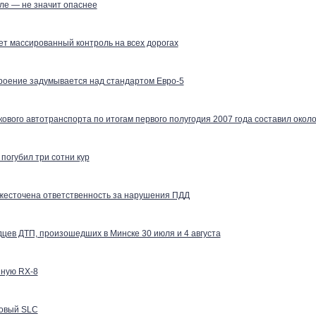
ле — не значит опаснее
т массированный контроль на всех дорогах
оение задумывается над стандартом Евро-5
кового автотранспорта по итогам первого полугодия 2007 года составил окол
погубил три сотни кур
ужесточена ответственность за нарушения ПДД
цев ДТП, произошедших в Минске 30 июля и 4 августа
йную RX-8
новый SLC