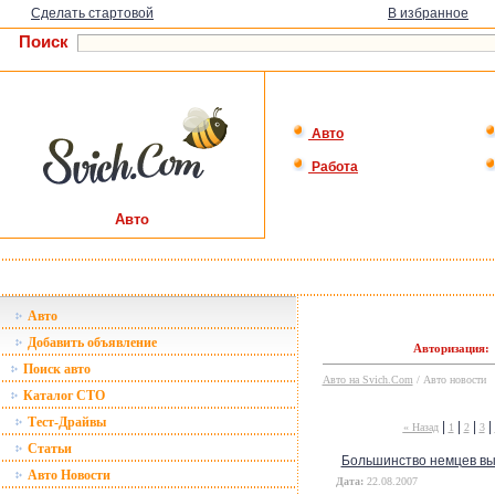
Сделать стартовой
В избранное
Поиск
Авто
Работа
Авто
Авто
Добавить объявление
Авторизация:
Поиск авто
Авто на Svich.Com
/ Авто новости
Каталог СТО
Тест-Драйвы
|
|
|
|
« Назад
1
2
3
Статьи
Большинство немцев вы
Авто Новости
Дата:
22.08.2007