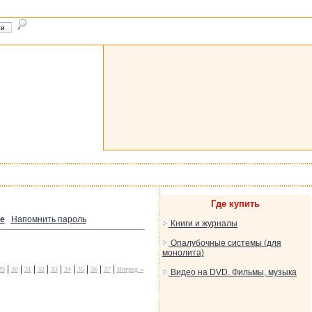
Где купить
е
Напомнить пароль
Книги и журналы
Опалубочные системы (для
монолита)
|
|
|
|
|
|
|
|
|
29
30
31
32
33
34
35
36
37
Вперед »
Видео на DVD. Фильмы, музыка