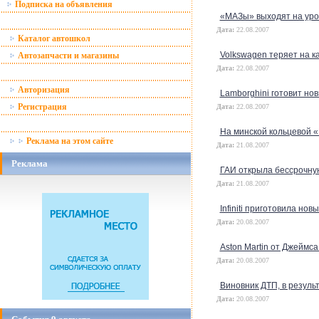
Подписка на объявления
«МАЗы» выходят на уро
Дата:
22.08.2007
Каталог автошкол
Volkswagen теряет на к
Автозапчасти и магазины
Дата:
22.08.2007
Авторизация
Lamborghini готовит но
Регистрация
Дата:
22.08.2007
На минской кольцевой «
Реклама на этом сайте
Дата:
21.08.2007
Реклама
ГАИ открыла бессрочну
Дата:
21.08.2007
Infiniti приготовила но
Дата:
20.08.2007
Aston Martin от Джеймс
Дата:
20.08.2007
Виновник ДТП, в резуль
Дата:
20.08.2007