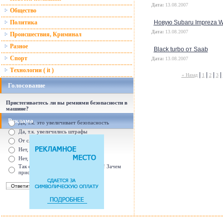
Дата:
13.08.2007
Общество
Политика
Новую Subaru Impreza 
Дата:
13.08.2007
Происшествия, Криминал
Разное
Black turbo от Saab
Спорт
Дата:
13.08.2007
Технологии ( it )
|
|
|
|
« Назад
1
2
3
Голосование
Пристегиваетесь ли вы ремнями безопасности в
машине?
Реклама
Да, т.к. это увеличивает безопасность
Да, т.к. увеличились штрафы
От случая к случаю...
Нет, с ремнем не удобно
Нет, Я уверен в себе
Так есть же подушки безопасности! Зачем
пристегива