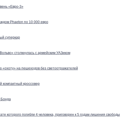
вень «Евро-3»
аждом Phaeton по 10 000 евро
вый суперкар
Вольво» столкнулась с армейским УАЗиком
ю «охоту» на пешеходов без светоотражателей
вый компактный кроссовер
а Бонда
тате которого погибли 4 человека, приговорен к 5 годам лишения свободы