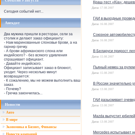
События 9 августа
Краш-тест «Kia»: дешев
Дата:
17.08.2007
Сегодня событий нет...
ГАИ в выходные проведе
Анекдот
Дата:
16.08.2007
Два мужика пришли в ресторан, сели за
Союзное автомобилестр
столик и делают заказ официанту:
Дата:
16.08.2007
- Нам маринованные слоновьи брови, а на
гарнир гречку.
- А брови африканского слона или
В Беларуси прирост лег
индийского? - без всякого удивления
Дата:
15.08.2007
спрашивает официант.
- Давайте индийского.
Пьяный немец за рулем 
Официант записывает заказ в блокнот,
уходит. Через несколько минут
Дата:
15.08.2007
возвращается:
- К сожалению, мы не можем выполнить ваш
В России значительно 
заказ.
- Почему?
Дата:
13.08.2007
- Гречка закончилась...
ГАИ разыскивает очевид
Новости
Дата:
13.08.2007
Авто
Mazda выпустит юбиле
В мире
Дата:
13.08.2007
Зкономика и Бизнес, Финансы
Mercedes испытывает 
Новости компаний