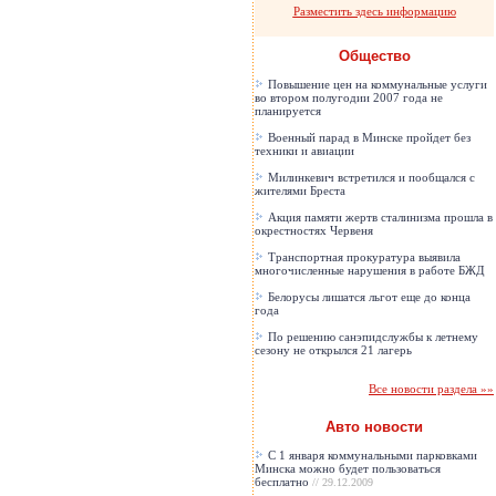
Разместить здесь информацию
Общество
Повышение цен на коммунальные услуги
во втором полугодии 2007 года не
планируется
Военный парад в Минске пройдет без
техники и авиации
Милинкевич встретился и пообщался с
жителями Бреста
Акция памяти жертв сталинизма прошла в
окрестностях Червеня
Транспортная прокуратура выявила
многочисленные нарушения в работе БЖД
Белорусы лишатся льгот еще до конца
года
По решению санэпидслужбы к летнему
сезону не открылся 21 лагерь
Все новости раздела »»
Авто новости
С 1 января коммунальными парковками
Минска можно будет пользоваться
бесплатно
// 29.12.2009