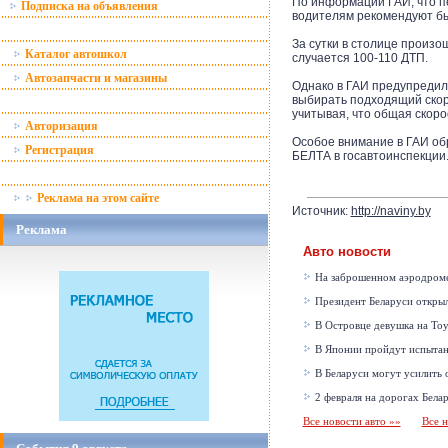
По информации ГАИ, что пе
Подписка на объявления
водителям рекомендуют бы
За сутки в столице произ
Каталог автошкол
случается 100-110 ДТП.
Автозапчасти и магазины
Однако в ГАИ предупредил
выбирать подходящий скор
учитывая, что общая скоро
Авторизация
Особое внимание в ГАИ об
Регистрация
БЕЛТА в госавтоинспекции
Реклама на этом сайте
Источник:
http://naviny.by
Реклама
Авто новости
На заброшенном аэродроме
Президент Беларуси открыл
В Островце девушка на Toy
В Японии пройдут испытан
В Беларуси могут усилить 
2 февраля на дорогах Бела
Все новости авто »»
Все н