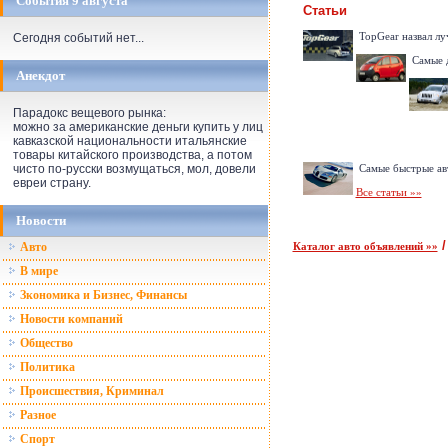
События 9 августа
Статьи
TopGear назвал л
Сегодня событий нет...
Самые 
Анекдот
Парадокс вещевого рынка:
можно за американские деньги купить у лиц
кавказской национальности итальянские
товары китайского производства, а потом
Самые быстрые ав
чисто по-русски возмущаться, мол, довели
евреи страну.
Все статьи »»
Новости
Каталог авто объявлений »»
Авто
В мире
Зкономика и Бизнес, Финансы
Новости компаний
Общество
Политика
Происшествия, Криминал
Разное
Спорт