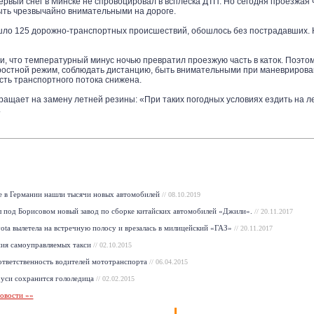
рвый снег в Минске не спровоцировал в всплеска ДТП. Но сегодня проезжая ч
ть чрезвычайно внимательными на дороге.
ошло 125 дорожно-транспортных происшествий, обошлось без пострадавших. 
и, что температурный минус ночью превратил проезжую часть в каток. Поэт
остной режим, соблюдать дистанцию, быть внимательными при маневрирован
сть транспортного потока снижена.
ращает на замену летней резины: «При таких погодных условиях ездить на л
.
 в Германии нашли тысячи новых автомобилей
// 08.10.2019
 под Борисовом новый завод по сборке китайских автомобилей «Джили».
// 20.11.2017
ota вылетела на встречную полосу и врезалась в милицейский «ГАЗ»
// 20.11.2017
ия самоуправляемых такси
// 02.10.2015
ответственность водителей мототранспорта
// 06.04.2015
руси сохранится гололедица
// 02.02.2015
овости »»