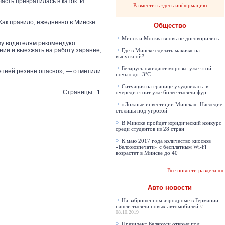
асть превратилась в каток. И
Разместить здесь информацию
Как правило, ежедневно в Минске
Общество
Минск и Москва вновь не договорились
ому водителям рекомендуют
ии и выезжать на работу заранее,
Где в Минске сделать макияж на
выпускной?
Беларусь ожидают морозы: уже этой
етней резине опасно», — отметили
ночью до -3°C
Ситуация на границе ухудшилась: в
Страницы: 1
очереди стоит уже более тысячи фур
«Ложные инвестиции Минска». Наследие
столицы под угрозой
В Минске пройдет юридический конкурс
среди студентов из 28 стран
К маю 2017 года количество киосков
«Белсоюзпечати» с бесплатным Wi-Fi
возрастет в Минске до 40
Все новости раздела »»
Авто новости
На заброшенном аэродроме в Германии
нашли тысячи новых автомобилей
//
08.10.2019
Президент Беларуси открыл под