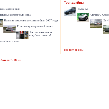
Тест-драйвы
учшие автомобили
BMW X6
дешевые автомобили мира
Citroen C-Cross
Названы самые плохие автомобили 2007 года
Bowle
Если лопнул тормозной шланг...
Биотопливо может
погубить планету!
томобили в мире
Все тест-драйвы »»
/
Каталог СТО »»