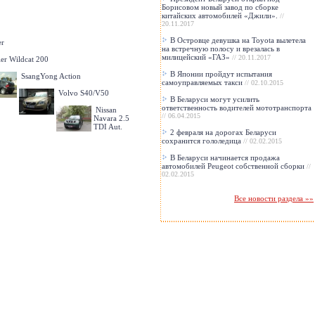
Борисовом новый завод по сборке
китайских автомобилей «Джили».
//
20.11.2017
В Островце девушка на Toyota вылетела
er
на встречную полосу и врезалась в
милицейский «ГАЗ»
// 20.11.2017
r Wildcat 200
В Японии пройдут испытания
SsangYong Action
самоуправляемых такси
// 02.10.2015
Volvo S40/V50
В Беларуси могут усилить
ответственность водителей мототранспорта
Nissan
// 06.04.2015
Navara 2.5
TDI Aut.
2 февраля на дорогах Беларуси
сохранится гололедица
// 02.02.2015
В Беларуси начинается продажа
автомобилей Peugeot собственной сборки
//
02.02.2015
Все новости раздела »»