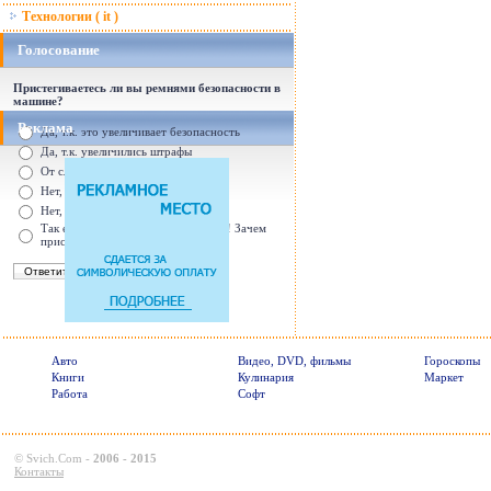
Технологии ( it )
Голосование
Пристегиваетесь ли вы ремнями безопасности в
машине?
Реклама
Да, т.к. это увеличивает безопасность
Да, т.к. увеличились штрафы
От случая к случаю...
Нет, с ремнем не удобно
Нет, Я уверен в себе
Так есть же подушки безопасности! Зачем
пристегива
Авто
Видео, DVD, фильмы
Гороскопы
Книги
Кулинария
Маркет
Работа
Софт
©
Svich.Com
-
2006 - 2015
Контакты