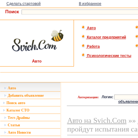
Сделать стартовой
В избранное
Поиск
Авто
Каталог предприятий
Работа
Психологические тесты
Авто
Авто
Добавить объявление
Логин:
Авторизация:
объявлен
Поиск авто
Каталог СТО
Тест-Драйвы
Авто на Svich.Com
»»
Статьи
пройдут испытания с
Авто Новости