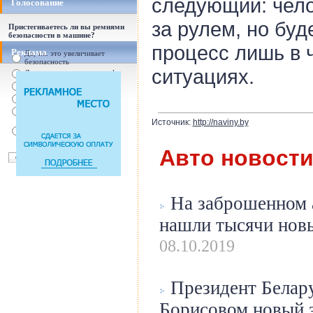
следующий: чело
Голосование
за рулем, но буд
Пристегиваетесь ли вы ремнями
безопасности в машине?
процесс лишь в 
Реклама
Да, т.к. это увеличивает
безопасность
ситуациях.
Да, т.к. увеличились штрафы
От случая к случаю...
Нет, с ремнем не удобно
Нет, Я уверен в себе
Источник:
http://naviny.by
Так есть же подушки
безопасности! Зачем
пристегива
Авто новост
На заброшенном 
нашли тысячи нов
08.10.2019
Президент Белару
Борисовом новый з