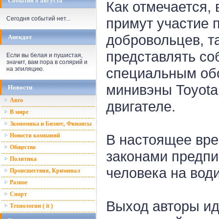
События 8 августа
Как отмечается, 
примут участие 
Сегодня событий нет...
добровольцев, т
Анекдот
представлять с
Если вы белая и пушистая,
значит, вам пора в солярий и
специальным об
на эпиляцию.
минивэны Toyota
Новости
Авто
двигателе.
В мире
Зкономика и Бизнес, Финансы
В настоящее вре
Новости компаний
Общество
законами предп
Политика
человека на вод
Происшествия, Криминал
Разное
Спорт
Выход авторы и
Технологии ( it )